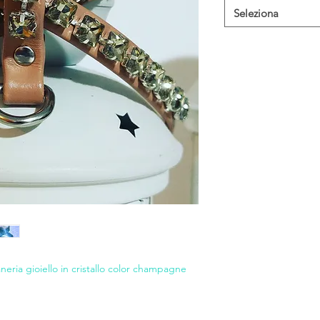
Seleziona
neria gioiello in cristallo color champagne