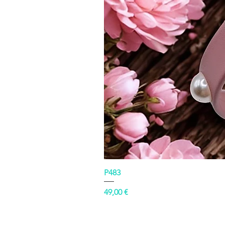
P483
Prezzo
49,00 €