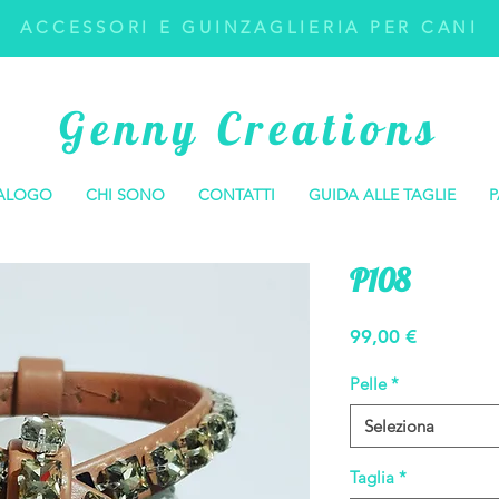
ACCESSORI E GUINZAGLIERIA PER CANI
Genny Creations
ALOGO
CHI SONO
CONTATTI
GUIDA ALLE TAGLIE
P
P108
Prezzo
99,00 €
Pelle
*
Seleziona
Taglia
*