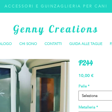
ACCESSORI E GUINZAGLIERIA PER CANI
Genny Creations
ALOGO
CHI SONO
CONTATTI
GUIDA ALLE TAGLIE
P
P244
Prezzo
10,00 €
Pelle
*
Seleziona
Metalleria
*