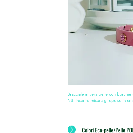
Bracciale in vera pelle con borchie 
NB: inserire misura giropolso in cm 
Colori Eco-pelle/Pelle 