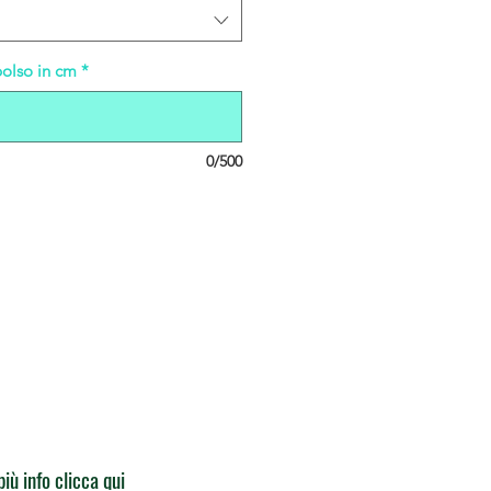
polso in cm
*
0/500
più info clicca qui