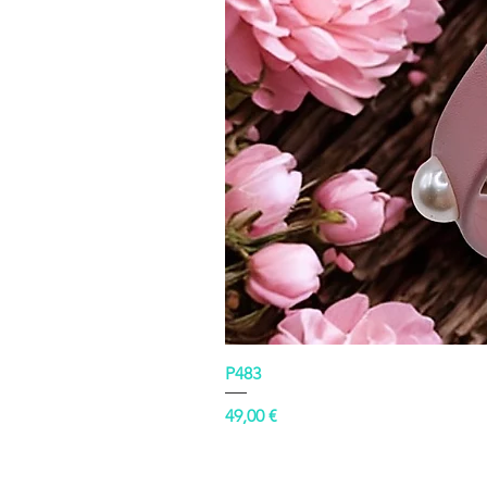
P483
Prezzo
49,00 €