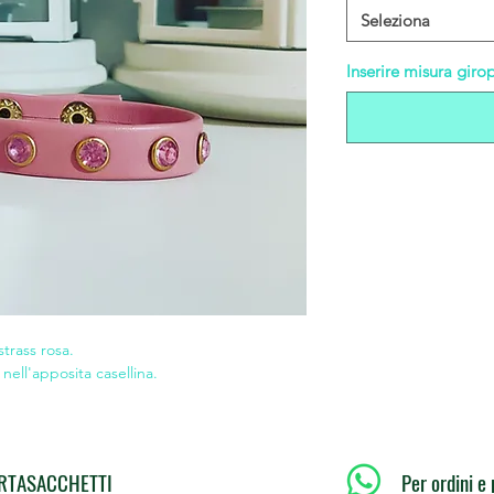
Seleziona
Inserire misura giro
strass rosa.
nell'apposita casellina.
PORTASACCHETTI
Per ordini e 