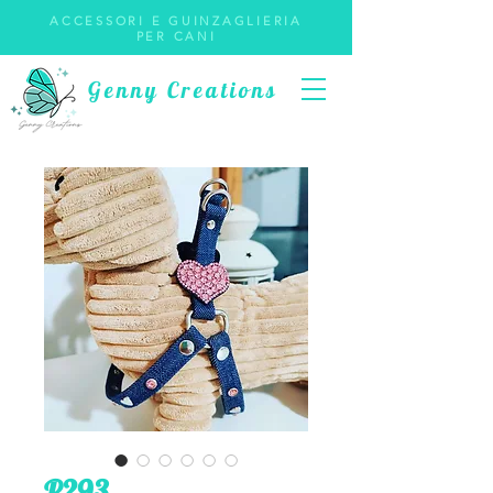
ACCESSORI E GUINZAGLIERIA
PER CANI
Genny Creations
P293