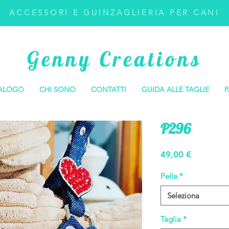
ACCESSORI E GUINZAGLIERIA PER CANI
Genny Creations
ALOGO
CHI SONO
CONTATTI
GUIDA ALLE TAGLIE
P
P296
Prezzo
49,00 €
Pelle
*
Seleziona
Taglia
*