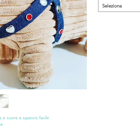
Seleziona
s e cuore e sgancio facile
te