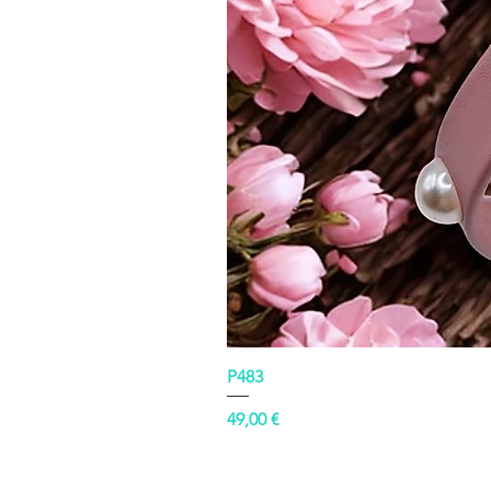
P483
Prezzo
49,00 €