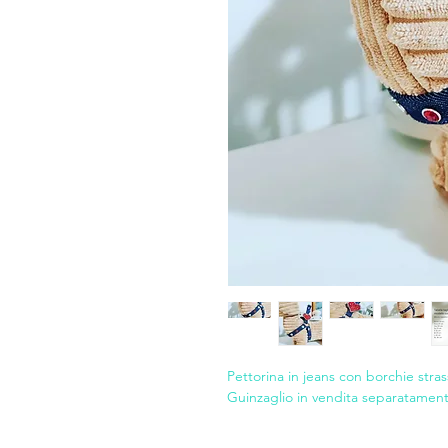
Pettorina in jeans con borchie stras
Guinzaglio in vendita separatamen