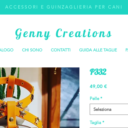
ACCESSORI E GUINZAGLIERIA PER CANI
Genny Creations
ALOGO
CHI SONO
CONTATTI
GUIDA ALLE TAGLIE
P
P332
Prezzo
49,00 €
Pelle
*
Seleziona
Taglia
*