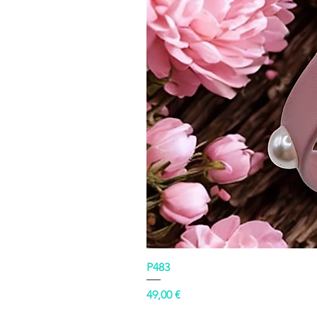
P483
Prezzo
49,00 €