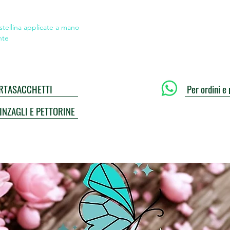
 stellina applicate a mano
nte
PORTASACCHETTI
Per ordini e 
UINZAGLI E PETTORINE