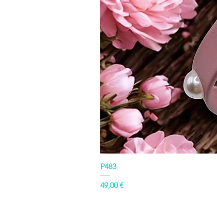
P483
Prezzo
49,00 €