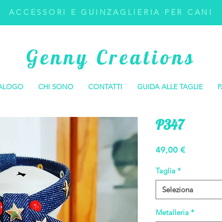
ACCESSORI E GUINZAGLIERIA PER CANI
Genny Creations
ALOGO
CHI SONO
CONTATTI
GUIDA ALLE TAGLIE
P
P347
Prezzo
49,00 €
Taglia
*
Seleziona
Metalleria
*