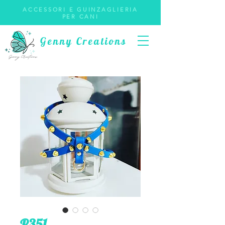
ACCESSORI E GUINZAGLIERIA
PER CANI
Genny Creations
P351