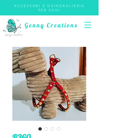
ACCESSORI E GUINZAGLIERIA
PER CANI
Genny Creations
P360