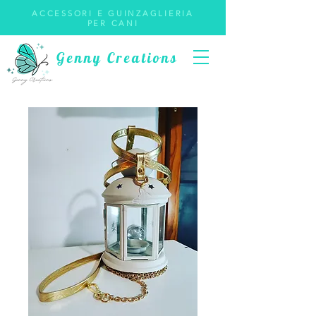
ACCESSORI E GUINZAGLIERIA
PER CANI
Genny Creations