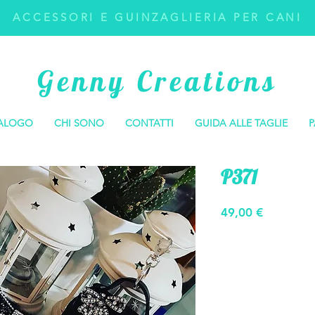
ACCESSORI E GUINZAGLIERIA PER CANI
Genny Creations
ALOGO
CHI SONO
CONTATTI
GUIDA ALLE TAGLIE
P
P371
Prezzo
49,00 €