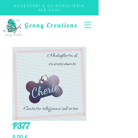
ACCESSORI E GUINZAGLIERIA
PER CANI
Genny Creations
P377
Prezzo
8,00 €