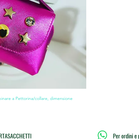
binare a Pettorina/collare, dimensione
PORTASACCHETTI
Per ordini e 