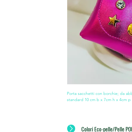
Porta sacchetti con borchie; da ab
standard 10 cm b x 7cm h x 4cm p
Colori Eco-pelle/Pelle 