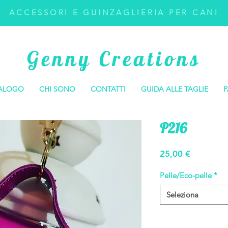
ACCESSORI E GUINZAGLIERIA PER CANI
Genny Creations
ALOGO
CHI SONO
CONTATTI
GUIDA ALLE TAGLIE
P
P216
Prezzo
25,00 €
Pelle/Eco-pelle
*
Seleziona