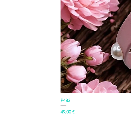
P483
Prezzo
49,00 €