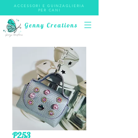
ACCESSORI E GUINZAGLIERIA
PER CANI
Genny Creations
P253