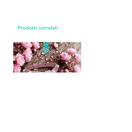
Prodotti correlati
P483
Prezzo
49,00 €