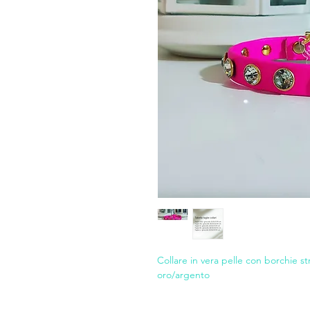
Collare in vera pelle con borchie st
oro/argento