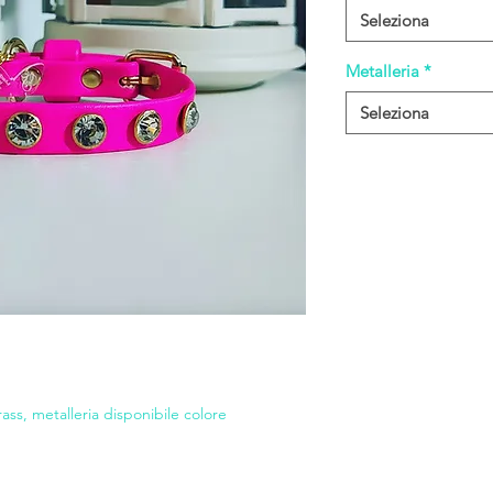
Seleziona
Metalleria
*
Seleziona
rass, metalleria disponibile colore