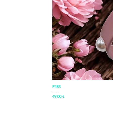
P483
Prezzo
49,00 €