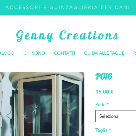
ACCESSORI E GUINZAGLIERIA PER CANI
Genny Creations
ALOGO
CHI SONO
CONTATTI
GUIDA ALLE TAGLIE
P
P016
Prezzo
35,00 €
Pelle
*
Seleziona
Taglia
*