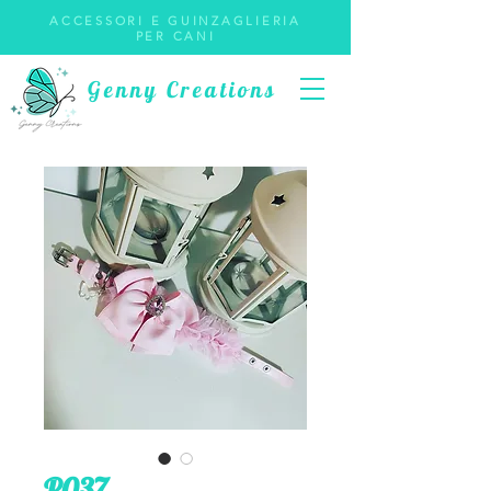
ACCESSORI E GUINZAGLIERIA
PER CANI
Genny Creations
P037