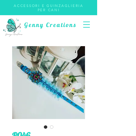
ACCESSORI E GUINZAGLIERIA
PER CANI
Genny Creations
P046