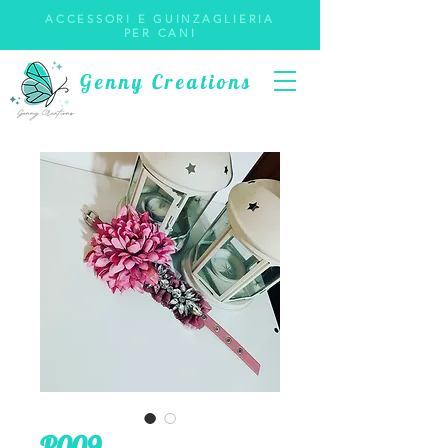
ACCESSORI E GUINZAGLIERIA
PER CANI
Genny Creations
P009