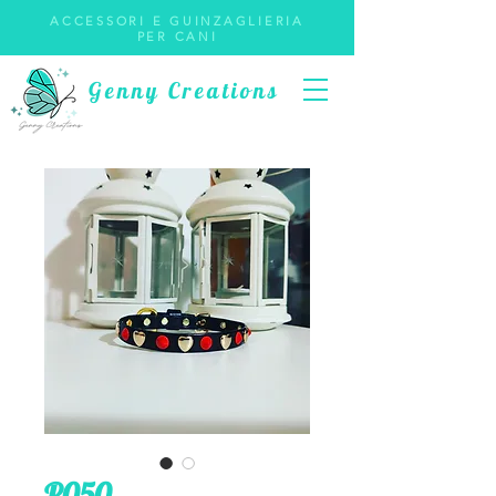
ACCESSORI E GUINZAGLIERIA
PER CANI
Genny Creations
P050