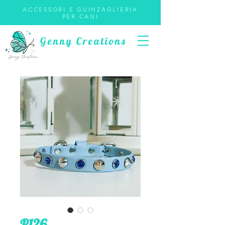
ACCESSORI E GUINZAGLIERIA
PER CANI
Genny Creations
P126