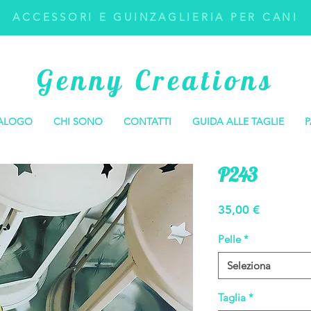
ACCESSORI E GUINZAGLIERIA PER CANI
Genny Creations
ALOGO
CHI SONO
CONTATTI
GUIDA ALLE TAGLIE
P
P243
Prezzo
35,00 €
Pelle
*
Seleziona
Taglia
*