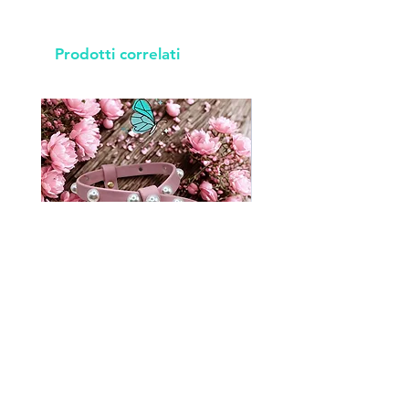
Prodotti correlati
P483
Prezzo
49,00 €