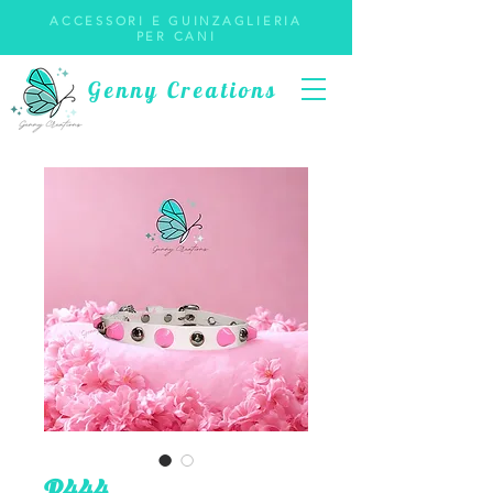
ACCESSORI E GUINZAGLIERIA
PER CANI
Genny Creations
P444