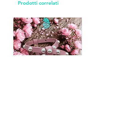
Prodotti correlati
P483
Prezzo
49,00 €