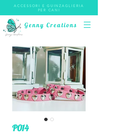
ACCESSORI E GUINZAGLIERIA
PER CANI
Genny Creations
P014