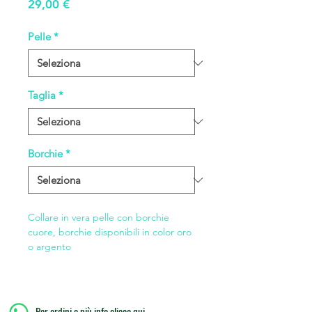
Prezzo
29,00 €
Pelle
*
Taglia
*
Borchie
*
Collare in vera pelle con borchie
cuore, borchie disponibili in color oro
o argento
Per ordini e più info clicca qui